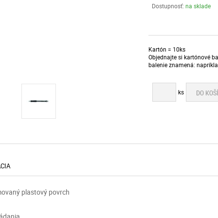
Dostupnosť:
na sklade
Kartón = 10ks
Objednajte si kartónové ba
balenie znamená: napríklad
ks
DO KOŠ
ÁCIA
movaný plastový povrch
u
ládania