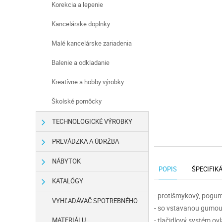
Korekcia a lepenie
Kancelárske doplnky
Malé kancelárske zariadenia
Balenie a odkladanie
Kreatívne a hobby výrobky
Školské pomôcky
TECHNOLOGICKÉ VÝROBKY
PREVÁDZKA A ÚDRŽBA
NÁBYTOK
POPIS
ŠPECIFIK
KATALÓGY
- protišmykový, pogu
VYHĽADÁVAČ SPOTREBNÉHO
- so vstavanou gumo
MATERIÁLU
- tlačidlový systém ov