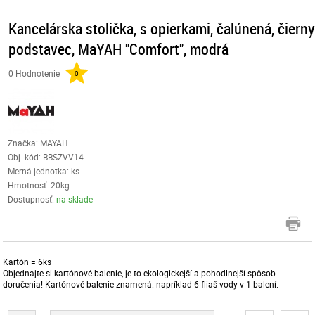
Kancelárska stolička, s opierkami, čalúnená, čiern
podstavec, MaYAH "Comfort", modrá
0 Hodnotenie
0
Značka: MAYAH
Obj. kód:
BBSZVV14
Merná jednotka: ks
Hmotnosť: 20kg
Dostupnosť:
na sklade
Kartón = 6ks
Objednajte si kartónové balenie, je to ekologickejší a pohodlnejší spôsob
doručenia! Kartónové balenie znamená: napríklad 6 fliaš vody v 1 balení.