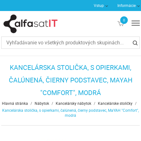
Vstup
Informácie
0
€0
KANCELÁRSKA STOLIČKA, S OPIERKAMI,
ČALÚNENÁ, ČIERNY PODSTAVEC, MAYAH
"COMFORT", MODRÁ
Hlavná stránka
/
Nábytok
/
Kancelársky nábytok
/
Kancelárske stoličky
/
Kancelárska stolička, s opierkami, čalúnená, čierny podstavec, MaYAH "Comfort",
modrá