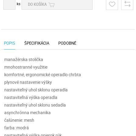
ks
DO KOŠÍKA
POPIS
ŠPECIFIKÁCIA
PODOBNÉ
manažérska stolička
mnohostranné využitie
komfortné, ergonomické operadlo chrbta
plynové nastavenie výšky
nastaviteľný uhol sklonu operadla
nastaviteľná výška operadla
nastaviteľný uhol sklonu sedadla
asynchrónna mechanika
čalúnenie: mesh
farba: modrá
nastaviteľná výška opierok rúk