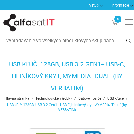
Vstup
Informácie
0
€0
USB KĽÚČ, 128GB, USB 3.2 GEN1+ USB-C,
HLINÍKOVÝ KRYT, MYMEDIA "DUAL" (BY
VERBATIM)
Hlavná stránka
/
Technologické výrobky
/
Dátové nosiče
/
USB kľúče
/
USB kľúč, 128GB, USB 3.2 Gen1+ USB-C, hliníkový kryt, MYMEDIA "Dual" (by
VERBATIM)