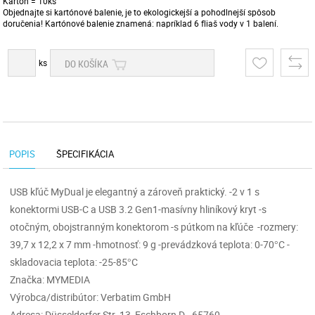
Kartón = 10ks
Objednajte si kartónové balenie, je to ekologickejší a pohodlnejší spôsob
doručenia! Kartónové balenie znamená: napríklad 6 fliaš vody v 1 balení.
ks
DO KOŠÍKA
POPIS
ŠPECIFIKÁCIA
USB kľúč MyDual je elegantný a zároveň praktický. -2 v 1 s
konektormi USB-C a USB 3.2 Gen1-masívny hliníkový kryt -s
otočným, obojstranným konektorom -s pútkom na kľúče -rozmery:
39,7 x 12,2 x 7 mm -hmotnosť: 9 g -prevádzková teplota: 0-70°C -
skladovacia teplota: -25-85°C
Značka: MYMEDIA
Výrobca/distribútor: Verbatim GmbH
Adresa: Düsseldorfer Str. 13, Eschborn D - 65760