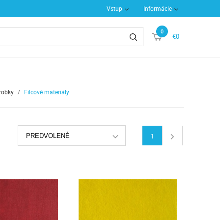
Vstup
Informácie
0
€0
robky
/
Filcové materiály
PREDVOLENÉ
1