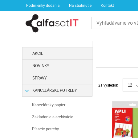
Podmienky dodania
Na stiahnutie
Kontakt
AKCIE
NOVINKY
SPRÁVY
21 výsledok
12
KANCELÁRSKE POTREBY
Kancelársky papier
Zakladanie a archivácia
Písacie potreby