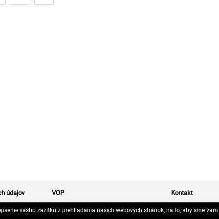
h údajov
VOP
Kontakt
epšenie vášho zážitku z prehliadania našich webových stránok, na to, aby sme vám