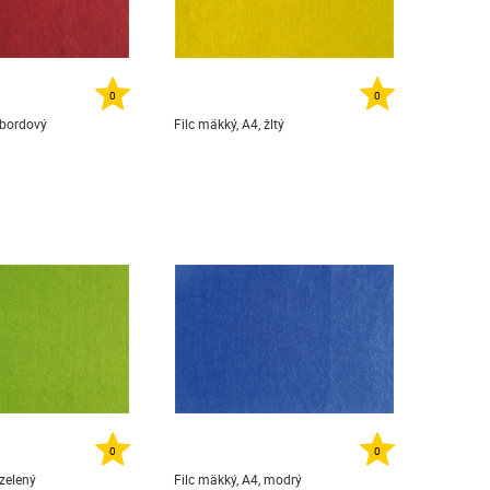
0
0
 bordový
Filc mäkký, A4, žltý
0
0
 zelený
Filc mäkký, A4, modrý