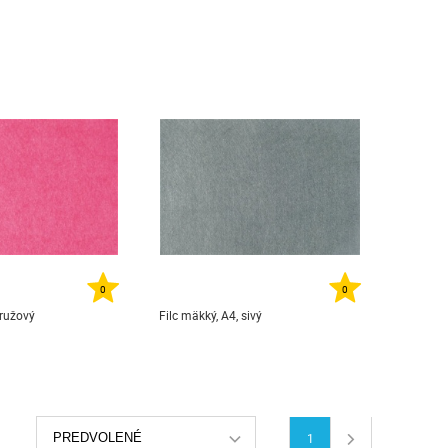
0
0
 ružový
Filc mäkký, A4, sivý
PREDVOLENÉ
1