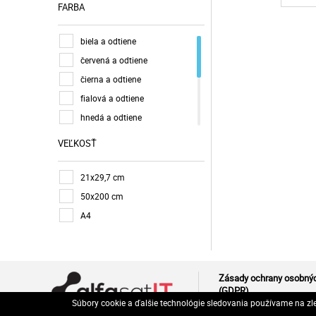
FARBA
biela a odtiene
červená a odtiene
čierna a odtiene
fialová a odtiene
hnedá a odtiene
mix
VEĽKOSŤ
modrá a odtiene
ružová a odtiene
21x29,7 cm
sivá a odtiene
50x200 cm
zelená a odtiene
A4
žltá a odtiene
Zásady ochrany osobnýc
(GDPR)
Súbory cookie a ďalšie technológie sledovania používame na zl