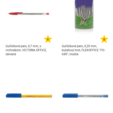
0
0
Guľôčkové pero, 0,7 mm, s
Guľôčkové pero, 0,20 mm,
vrchnákom, VICTORIA OFFICE,
kužeľový hrot, FLEXOFFICE "FO-
červené
049", modrá