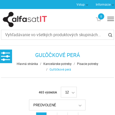
Vstup
Informácie
0
€0
GUĽÔČKOVÉ PERÁ
Hlavná stránka
/
Kancelárske potreby
/
Písacie potreby
/
Guľôčkové perá
465 výsledok
12
PREDVOLENÉ