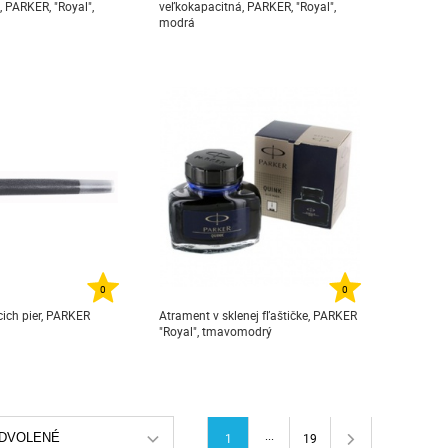
 PARKER, "Royal",
veľkokapacitná, PARKER, "Royal",
modrá
0
0
cich pier, PARKER
Atrament v sklenej fľaštičke, PARKER
"Royal", tmavomodrý
...
DVOLENÉ
1
19