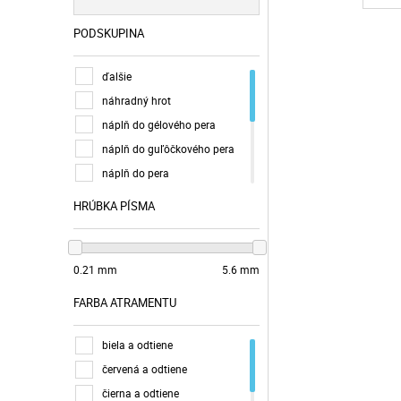
FELLOWES
PODSKUPINA
ICO
KOH-I-NOOR
ďalšie
PARKER
náhradný hrot
PAX
náplň do gélového pera
PENAC
náplň do guľôčkového pera
PENTEL
náplň do pera
PILOT
náplň do rollera
HRÚBKA PÍSMA
ROTRING
náplň do zvýrazňovača
SCHNEIDER
popisovač náplň
STABILO
0.21 mm
5.6 mm
STAEDTLER
tuha do grafitovej ceruzky a
FARBA ATRAMENTU
TROIKA
ceruzky na opravy
tuš/atrament vo fľaši
UNI
biela a odtiene
VICTORIA OFFICE
červená a odtiene
ZEBRA
čierna a odtiene