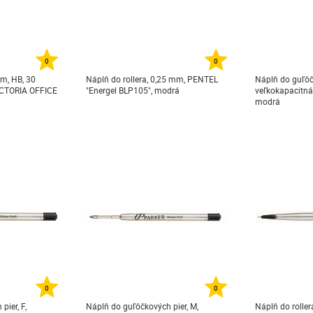
0
0
mm, HB, 30
Náplň do rollera, 0,25 mm, PENTEL
Náplň do guľôčk
VICTORIA OFFICE
"Energel BLP105", modrá
veľkokapacitná
modrá
0
0
ier, F,
Náplň do guľôčkových pier, M,
Náplň do roller