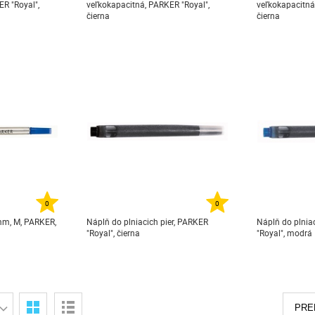
R "Royal",
veľkokapacitná, PARKER "Royal",
veľkokapacitná,
čierna
čierna
0
0
 mm, M, PARKER,
Náplň do plniacich pier, PARKER
Náplň do plnia
"Royal", čierna
"Royal", modrá
PRE