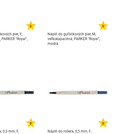
0
0
ových pier, F,
Náplň do guľôčkových pier, M,
, PARKER "Royal",
veľkokapacitná, PARKER "Royal",
modrá
0
0
a, 0,5 mm, F,
Náplň do rollera, 0,5 mm, F,