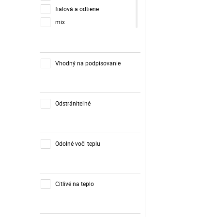
fialová a odtiene
mix
modrá a odtiene
oranžová a odtiene
ružová a odtiene
Vhodný na podpisovanie
strieborná a odtiene
zelená a odtiene
žltá a odtiene
Odstrániteľné
Odolné voči teplu
Citlivé na teplo