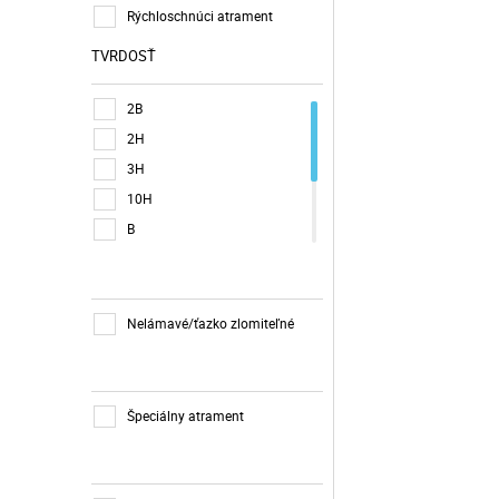
Rýchloschnúci atrament
TVRDOSŤ
2B
2H
3H
10H
B
F
H
HB
Nelámavé/ťazko zlomiteľné
mix
Špeciálny atrament