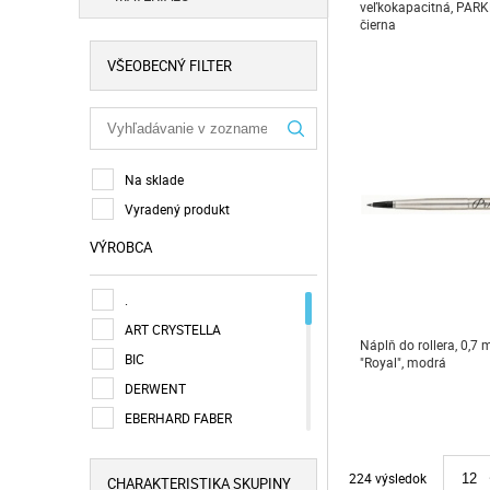
veľkokapacitná, PARKE
čierna
VŠEOBECNÝ FILTER
Na sklade
Vyradený produkt
VÝROBCA
.
ART CRYSTELLA
Náplň do rollera, 0,7
BIC
"Royal", modrá
DERWENT
EBERHARD FABER
EDDING
FABER-CASTELL
224 výsledok
12
CHARAKTERISTIKA SKUPINY