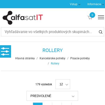
Vstup
Informácie
0
€0
ROLLERY
Hlavná stránka
/
Kancelárske potreby
/
Písacie potreby
/
Rollery
179 výsledok
12
PREDVOLENÉ